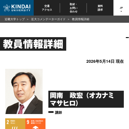
取材・
交通
資料
お問い
JP
アクセス
請求
合わせ
近畿大学トップ
近大コメンテーターガイド
教員情報詳細
教員情報詳細
2026年5月14日 現在
岡南 政宏 （オカナミ
マサヒロ）
講師