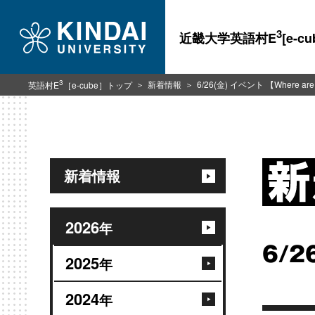
3
近畿大学英語村E
[e-cu
3
新着情報
6/26(金) イベント 【Where ar
英語村E
［e-cube］トップ
新着情報
2026
年
6/2
2025
年
2024
年