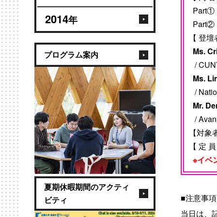
Par
2014
年
Part
【 登壇
Ms. C
プログラム案内
/ CUNY 
Ms. L
/ Natio
Mr. D
/ Avans
【対象
【 定 
※イベ
夏期休暇期間のアクティ
■注意事項
ビティ
当日は、