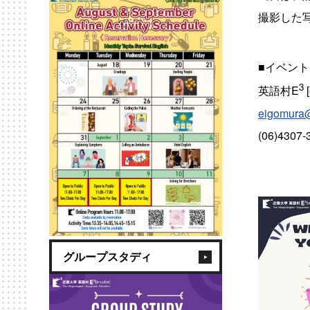
撮影した
■イベン
3
英語村E
[
eigomura@i
(06)4307-
グループスタディ