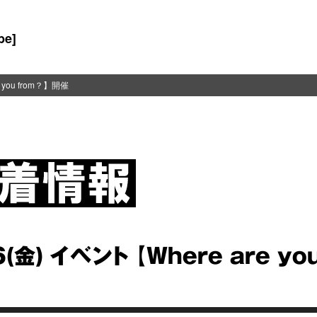
be]
e you from？】開催
6(金) イベント 【Where are yo