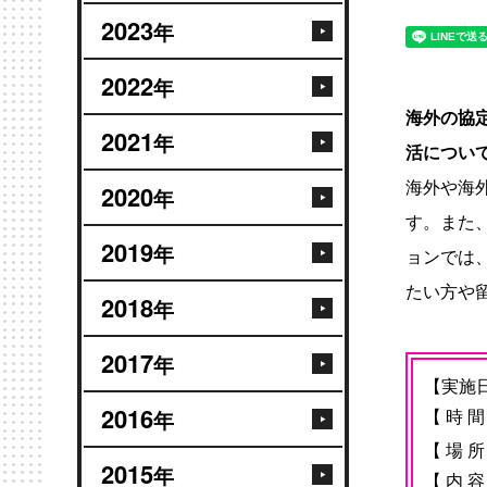
2023
年
2022
年
海外の協
2021
年
活につい
海外や海
2020
年
す。また
2019
年
ョンでは
たい方や
2018
年
2017
年
【実施日
2016
【 時 間
年
【 場 
2015
年
【 内 容