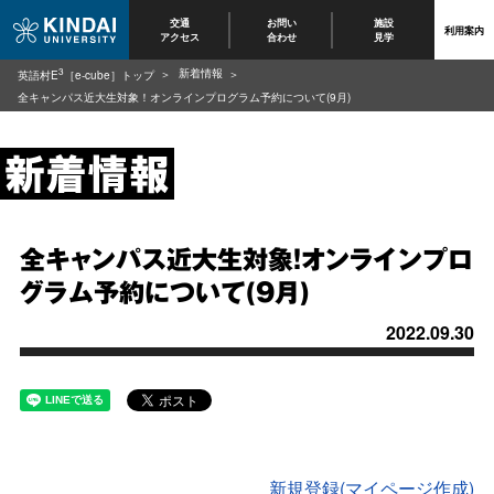
交通
お問い
施設
利用案内
アクセス
合わせ
見学
3
新着情報
英語村E
［e-cube］トップ
全キャンパス近大生対象！オンラインプログラム予約について(9月)
全キャンパス近大生対象！オンラインプロ
グラム予約について(9月)
2022.09.30
新規登録(マイページ作成)