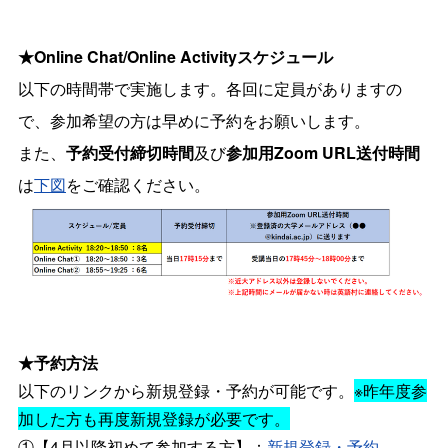
★Online Chat/Online Activityスケジュール
以下の時間帯で実施します。各回に定員がありますの
で、参加希望の方は早めに予約をお願いします。
また、
予約受付締切時間
及び
参加用Zoom URL送付時間
は
下図
をご確認ください。
★予約方法
以下のリンクから新規登録・予約が可能です。
※昨年度参
加した方も再度新規登録が必要です。
①【4月以降初めて参加する方】：
新規登録・予約