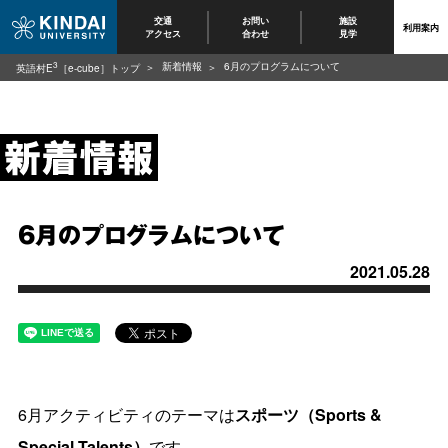
交通
お問い
施設
利用案内
アクセス
合わせ
見学
3
新着情報
6月のプログラムについて
英語村E
［e-cube］トップ
6月のプログラムについて
2021.05.28
6月アクティビティのテーマは
スポーツ（Sports &
Special Talents）
です。