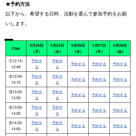
★予約方法
以下から、希望する日時、活動を選んで参加予約をお願
いします。
5月24日
5月25日
5月26日
5月27日
5月28日
Chat
（月）
（火）
（水）
（木）
（金）
①12:15-
予約す
予約す
予約する
予約する
予約する
12:45
る
る
②12:45-
予約す
予約す
予約する
予約する
予約する
13:15
る
る
③13:20-
予約す
予約す
予約する
予約する
予約する
13:50
る
る
④13:50-
予約す
予約す
予約する
予約する
予約する
14:20
る
る
⑤14:20-
予約す
予約す
予約する
予約する
予約する
14:50
る
る