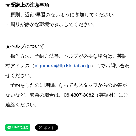
★受講上の注意事項
・原則、遅刻/早退のないように参加してください。
・周りが静かな環境で参加してください。
★ヘルプについて
・操作方法、予約方法等、ヘルプが必要な場合は、英語
村アドレス（
eigomura@itp.kindai.ac.jp
）までお問い合わ
せください。
・予約をしたのに時間になってもスタッフからの応答が
ないなど、緊急の場合は、06-4307-3082（英語村）にご
連絡ください。