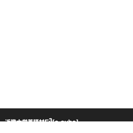
3
近畿大学英語村E
[e-cube]