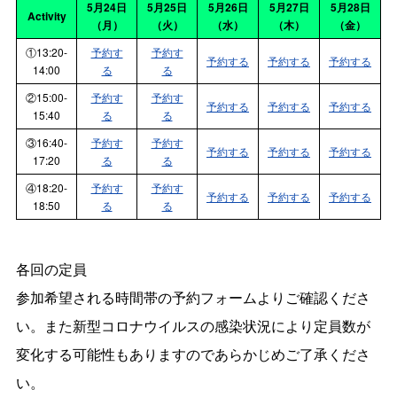
5月24日
5月25日
5月26日
5月27日
5月28日
Activity
（月）
（火）
（水）
（木）
（金）
①13:20-
予約す
予約す
予約する
予約する
予約する
14:00
る
る
②15:00-
予約す
予約す
予約する
予約する
予約する
15:40
る
る
③16:40-
予約す
予約す
予約する
予約する
予約する
17:20
る
る
④18:20-
予約す
予約す
予約する
予約する
予約する
18:50
る
る
各回の定員
参加希望される時間帯の予約フォームよりご確認くださ
い。また新型コロナウイルスの感染状況により定員数が
変化する可能性もありますのであらかじめご了承くださ
い。