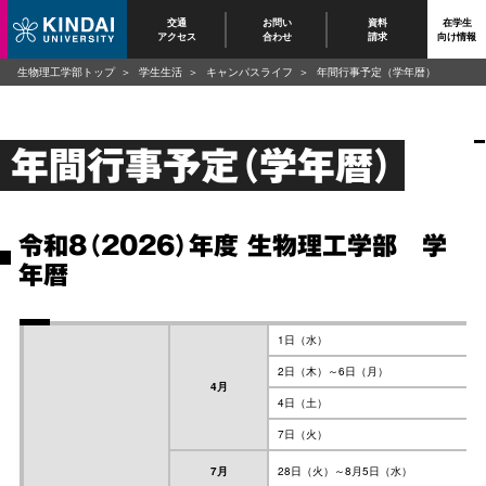
交通
お問い
資料
在学生
アクセス
合わせ
請求
向け情報
生物理工学部トップ
学生生活
キャンパスライフ
年間行事予定（学年暦）
年間行事予定（学年暦）
令和8（2026）年度 生物理工学部 学
年暦
1日（水）
2日（木）～6日（月）
4月
4日（土）
7日（火）
7月
28日（火）～8月5日（水）