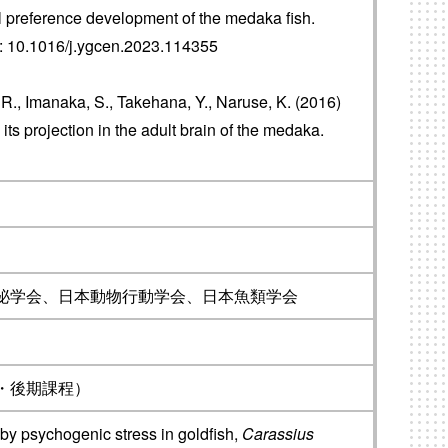
l preference development of the medaka fish.
: 10.1016/j.ygcen.2023.114355
., Imanaka, S., Takehana, Y., Naruse, K. (2016)
s projection in the adult brain of the medaka.
泌学会、日本動物行動学会、日本魚類学会
・後期課程）
 by psychogenic stress in goldfish,
Carassius