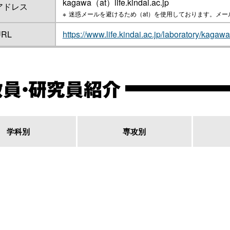
kagawa（at）life.kindai.ac.jp
アドレス
迷惑メールを避けるため（at）を使用しております。メ
RL
https://www.life.kindai.ac.jp/laboratory/kagaw
教員・研究員紹介
学科別
専攻別