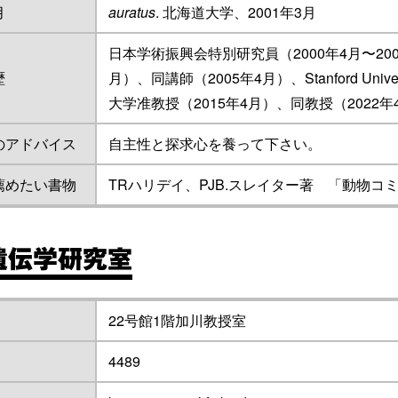
月
auratus
. 北海道大学、2001年3月
日本学術振興会特別研究員（2000年4月〜20
歴
月）、同講師（2005年4月）、Stanford Uni
大学准教授（2015年4月）、同教授（2022年
のアドバイス
自主性と探求心を養って下さい。
薦めたい書物
TRハリデイ、PJB.スレイター著 「動物
遺伝学研究室
22号館1階加川教授室
4489