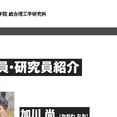
学院 総合理工学研究科
員・研究員紹介
加川 尚
（かがわ なお）