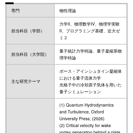
専門
物性理論
力学II、物理数学IV、物理学実験
担当科目（学部）
II、プログラミング基礎、近大ゼ
ミ２
量子統計力学特論、量子凝縮系物
担当科目（大学院）
理学特論
ボース・アインシュタイン凝縮体
における量子流体力学
主な研究テーマ
光格子中の冷却原子気体を用いた
量子シミュレーション
(1) Quantum Hydrodynamics
and Turbulence, Oxford
University Press, (2026)
(2) Critical velocity for wake
vortex generation behind a plate