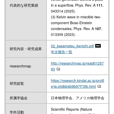
代表的な研究業績
in a superflow, Phys. Rev. A
111
,
043314 (2025).
(3) Kelvin wave in miscible two-
component Bose-Einstein
condensates, Phys. Rev. A
107
,
013309 (2023).
02_kasamatsu_kenichi.pdf
研究内容・研究成果
年次報告一覧
http://researchmap.jp/read01257
researchmap
93
https://research.kindai.ac.jp/profil
研究総覧
e/ja.c0dbb4b9b97f73fb.html
所属学協会
日本物理学会、アメリカ物理学会
Scientific Reports (Nature
学外活動