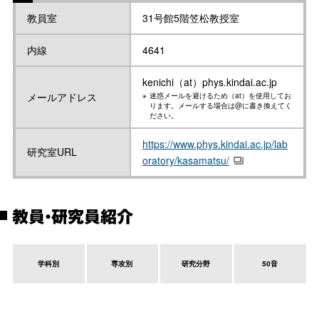
教員室
31号館5階笠松教授室
内線
4641
kenichi（at）phys.kindai.ac.jp
メールアドレス
迷惑メールを避けるため（at）を使用してお
ります。メールする場合は@に書き換えてく
ださい。
https://www.phys.kindai.ac.jp/lab
研究室URL
oratory/kasamatsu/
教員・研究員紹介
学科別
専攻別
研究分野
50音