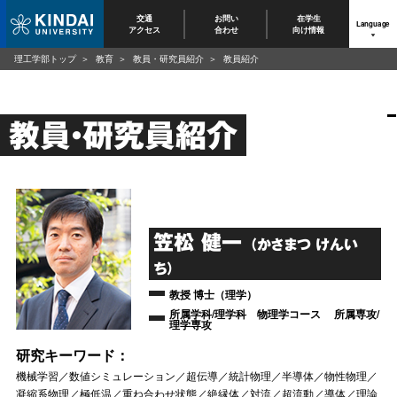
交通
お問い
在学生
Language
アクセス
合わせ
向け情報
理工学部トップ
教育
教員・研究員紹介
教員紹介
教員・研究員紹介
笠松 健一
（かさまつ けんい
ち）
教授 博士（理学）
所属学科/理学科 物理学コース 所属専攻/
理学専攻
研究キーワード：
機械学習／数値シミュレーション／超伝導／統計物理／半導体／物性物理／
凝縮系物理／極低温／重ね合わせ状態／絶縁体／対流／超流動／導体／理論