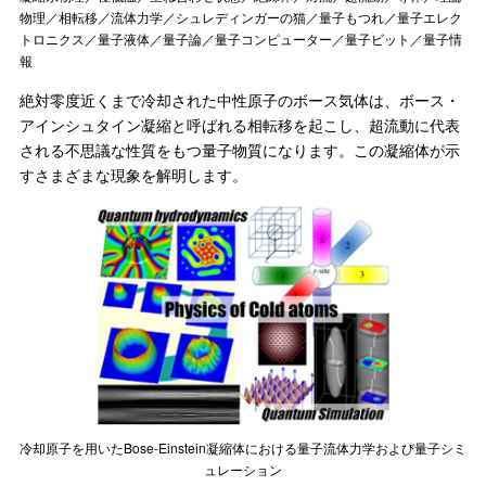
物理／相転移／流体力学／シュレディンガーの猫／量子もつれ／量子エレク
トロニクス／量子液体／量子論／量子コンピューター／量子ビット／量子情
報
絶対零度近くまで冷却された中性原子のボース気体は、ボース・
アインシュタイン凝縮と呼ばれる相転移を起こし、超流動に代表
される不思議な性質をもつ量子物質になります。この凝縮体が示
すさまざまな現象を解明します。
冷却原子を用いたBose-Einstein凝縮体における量子流体力学および量子シミ
ュレーション