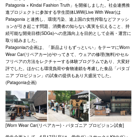
Patagonia × Kindai Fashion Truth」を開催しました。社会連携推
進プロジェクトに参加する学生団体LWW(Live With Wear)は
Patagonia と連携し、環境汚染、途上国の女性搾取などファッシ
ョンが引き起こす問題、消費者の知らない真実を伝えること、持
続可能な開発目標(SDGs)への意識向上を目的として企画・運営に
取り組みました。
Patagoniaの企画は、「新品よりもずっといい」をテーマにWorn
Wear Car(リペアカー)がやってきて、ウェアの修理(無料)やセル
フリペアの方法をレクチャーする体験プログラムであり、大変好
評でした。ほかにも環境負荷や食物連鎖を考慮した食品「パタゴ
ニア プロビジョン」の試食の提供もあり大盛況でした。
(Patagonia企画)
[Worn Wear Car(リペアカー)・パタゴニア プロビジョン試食]
学生企画として、6月17日(月)は、学内ダンスサークルKitのダン