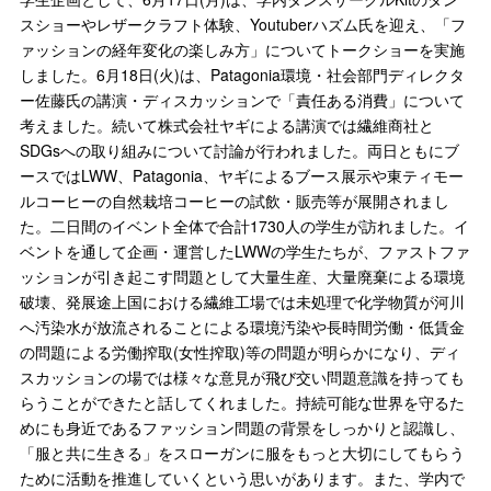
スショーやレザークラフト体験、Youtuberハズム氏を迎え、「フ
ァッションの経年変化の楽しみ方」についてトークショーを実施
しました。6月18日(火)は、Patagonia環境・社会部門ディレクタ
ー佐藤氏の講演・ディスカッションで「責任ある消費」について
考えました。続いて株式会社ヤギによる講演では繊維商社と
SDGsへの取り組みについて討論が行われました。両日ともにブ
ースではLWW、Patagonia、ヤギによるブース展示や東ティモー
ルコーヒーの自然栽培コーヒーの試飲・販売等が展開されまし
た。二日間のイベント全体で合計1730人の学生が訪れました。イ
ベントを通して企画・運営したLWWの学生たちが、ファストファ
ッションが引き起こす問題として大量生産、大量廃棄による環境
破壊、発展途上国における繊維工場では未処理で化学物質が河川
へ汚染水が放流されることによる環境汚染や長時間労働・低賃金
の問題による労働搾取(女性搾取)等の問題が明らかになり、ディ
スカッションの場では様々な意見が飛び交い問題意識を持っても
らうことができたと話してくれました。持続可能な世界を守るた
めにも身近であるファッション問題の背景をしっかりと認識し、
「服と共に生きる」をスローガンに服をもっと大切にしてもらう
ために活動を推進していくという思いがあります。また、学内で