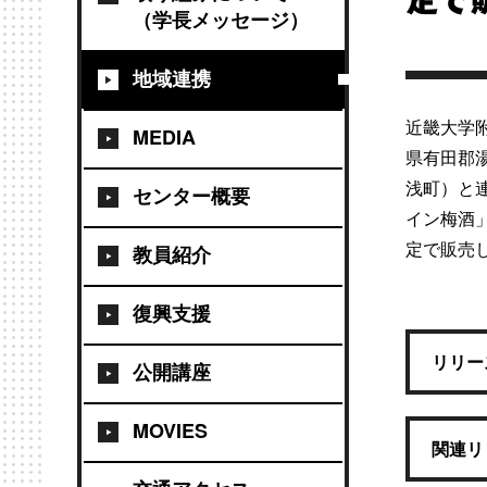
定で
（学長メッセージ）
地域連携
近畿大学
MEDIA
県有田郡
浅町）と
センター概要
イン梅酒」
定で販売
教員紹介
復興支援
リリー
公開講座
MOVIES
関連リ