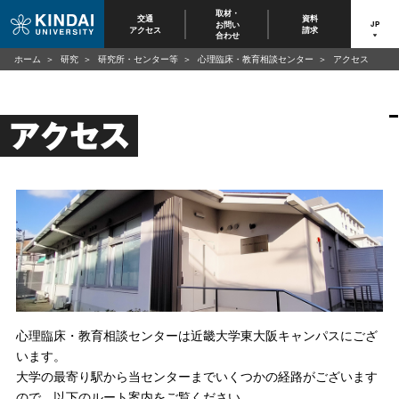
取材・
交通
資料
お問い
JP
アクセス
請求
合わせ
ホーム
研究
研究所・センター等
心理臨床・教育相談センター
アクセス
アクセス
心理臨床・教育相談センターは近畿大学東大阪キャンパスにござ
います。
大学の最寄り駅から当センターまでいくつかの経路がございます
ので、以下のルート案内をご覧ください。