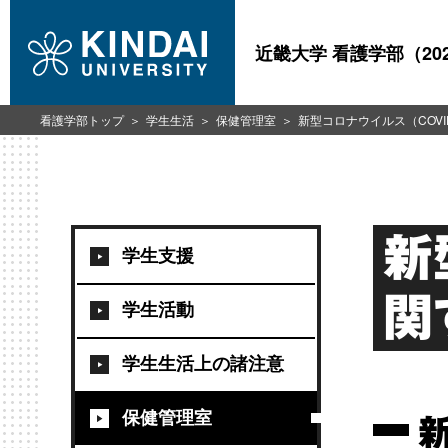
近畿大学 看護学部（20
看護学部トップ
学生生活
保健管理室
新型コロナウイルス（COVI
新
学生支援
関
学生活動
学生生活上の諸注意
保健管理室