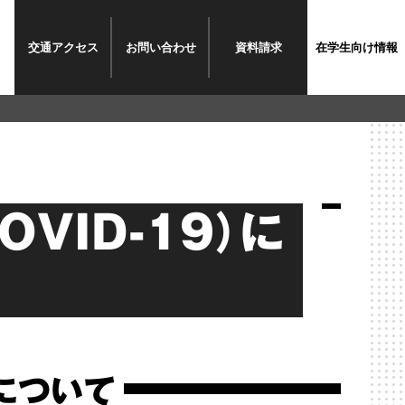
交通
アクセス
お問い
合わせ
資料請求
在学生
向け情報
VID-19）に
について