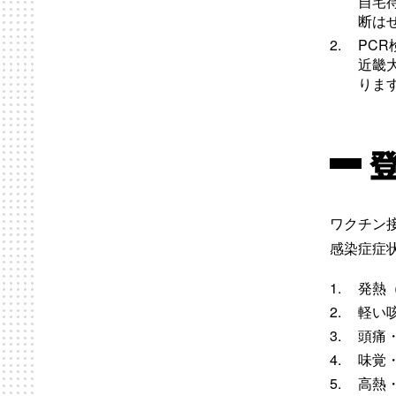
自宅
断は
PC
近畿
りま
ワクチン
感染症症
発熱
軽い
頭痛
味覚
高熱