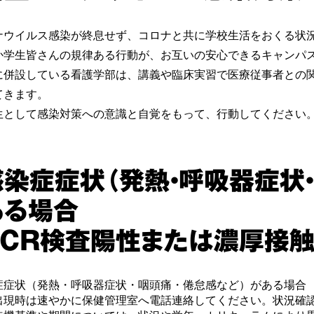
ナウイルス感染が終息せず、コロナと共に学校生活をおくる状
か学生皆さんの規律ある行動が、お互いの安心できるキャンパ
に併設している看護学部は、講義や臨床実習で医療従事者との
てきます。
生として感染対策への意識と自覚をもって、行動してください
感染症症状（発熱・呼吸器症状
ある場合
PCR検査陽性または濃厚接
症症状（発熱・呼吸器症状・咽頭痛・倦怠感など）がある場合
出現時は速やかに保健管理室へ電話連絡してください。状況確