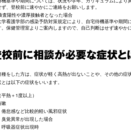
待機基準や期間については、状況や学年、カリキュラムにより
せず、登校前に速やかにご連絡をお願いします。
R検査陽性や濃厚接触者となった場合
大学看護学部の感染予防対策規定により、自宅待機基準や期間
す。保健管理室よりご案内しますので、自己判断はせず速やか
登校前に相談が必要な症状と
接種をした方は、症状が軽く高熱が出ないことや、その他の症
状とは以下の症状をいいます。
（平熱＋1度以上）
咳嗽
・倦怠感など比較的軽い風邪症状
・臭覚異常が出現した場合
・呼吸器症状出現時