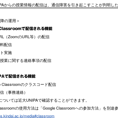
IPAからの授業情報の配信は、通信障害を引き起こすことが判明し
以降の運用＞
e Classroomで配信される機能
RL（ZoomのURL等）の配信
料配信
ト実施
授業に関する連絡事項の配信
IPAで配信される機能
e Classroomのクラスコード配信
信（事務連絡）
については近大UNIPAで確認することができます。
e Classroomの使用方法は「Google Classroomへの参加方法」
os.kindai.ac.jp/media#classroom