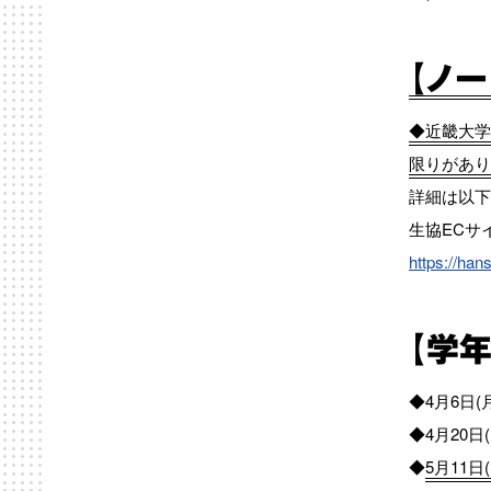
【ノ
◆近畿大学
限りがあり
詳細は以下
生協ECサ
https://han
【学
◆4月6日
◆4月20日
◆
5月11日(