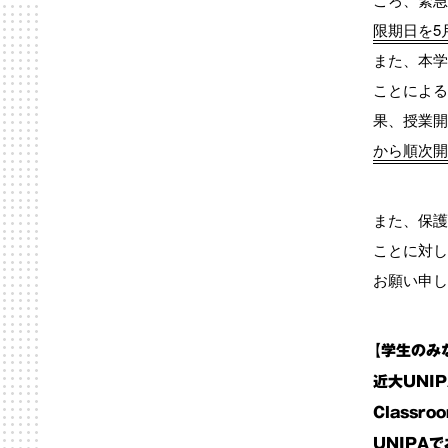
限期日を5
また、本学
ことによる
果、授業開
から順次開
また、保護
ことに対し
お願い申し
【学生のみ
近大UNI
Classr
UNIPA