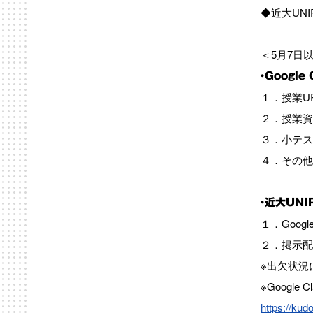
◆近大UN
＜5月7日
・Googl
１．授業U
２．授業資
３．小テス
４．その他
・近大UN
１．Googl
２．掲示配
※出欠状況
※Googl
https://kud