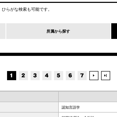
。
ひらがな検索も可能です。
所属から探す
1
2
3
4
5
6
7
認知言語学