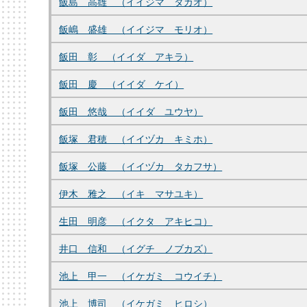
飯島 高雄 （イイジマ タカオ）
飯嶋 盛雄 （イイジマ モリオ）
飯田 彰 （イイダ アキラ）
飯田 慶 （イイダ ケイ）
飯田 悠哉 （イイダ ユウヤ）
飯塚 君穂 （イイヅカ キミホ）
飯塚 公藤 （イイヅカ タカフサ）
伊木 雅之 （イキ マサユキ）
生田 明彦 （イクタ アキヒコ）
井口 信和 （イグチ ノブカズ）
池上 甲一 （イケガミ コウイチ）
池上 博司 （イケガミ ヒロシ）