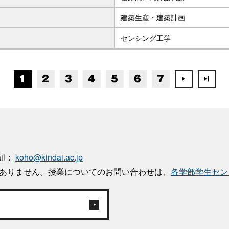
建築生産・建築計画
センシング工学
1
2
3
4
5
6
7
ail：
koho@kindai.ac.jp
はありません。授業についてのお問い合わせは、
各学部学生セン