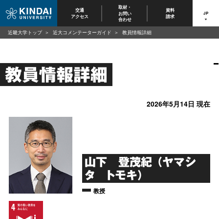
取材・
交通
資料
お問い
JP
アクセス
請求
合わせ
近畿大学トップ
近大コメンテーターガイド
教員情報詳細
教員情報詳細
2026年5月14日 現在
山下 登茂紀 （ヤマシ
タ トモキ）
教授