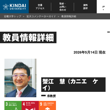
取材・
交通
資料
お問い
JP
アクセス
請求
合わせ
近畿大学トップ
近大コメンテーターガイド
教員情報詳細
教員情報詳細
2026年5月14日 現在
蟹江 慧 （カニエ ケ
イ）
准教授