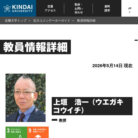
取材・
交通
資料
お問い
JP
アクセス
請求
合わせ
近畿大学トップ
近大コメンテーターガイド
教員情報詳細
教員情報詳細
2026年5月14日 現在
上垣 浩一 （ウエガキ
コウイチ）
教授