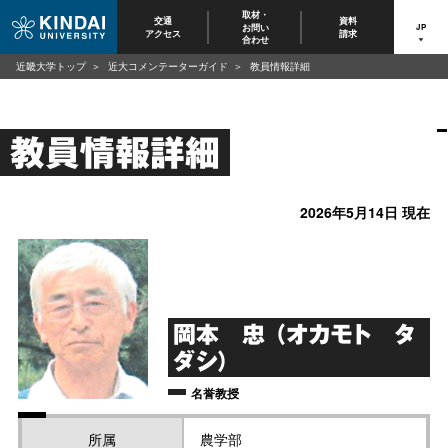
取材・
交通
資料
お問い
JP
アクセス
請求
合わせ
近畿大学トップ
近大コメンテーターガイド
教員情報詳細
教員情報詳細
2026年5月14日 現在
岡本 忠 （オカモト タ
ダシ）
名誉教授
所属
農学部