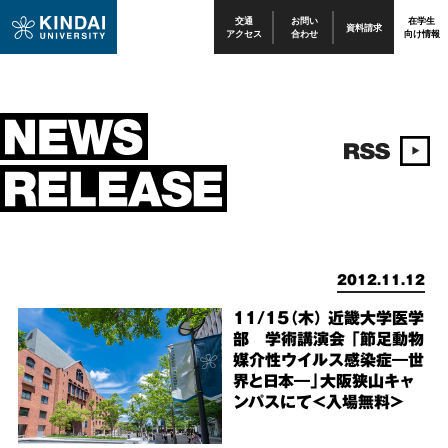
交通
お問い
在学生
資料請求
アクセス
合わせ
向け情報
2012.11.12
11/15（木） 近畿大学医学
部 学術講演会 「節足動物
媒介性ウイルス感染症―世
界と日本―」大阪狭山キャ
ンパスにて＜入場無料＞