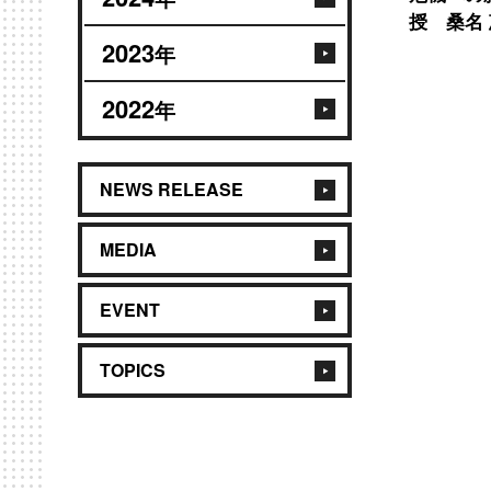
授 桑名 
2023
年
2022
年
NEWS RELEASE
MEDIA
EVENT
TOPICS