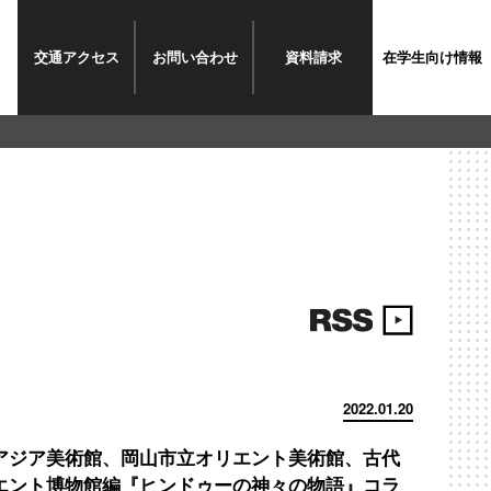
交通
アクセス
お問い
合わせ
資料
請求
在学生
向け情報
2022.01.20
アジア美術館、岡山市立オリエント美術館、古代
エント博物館編『ヒンドゥーの神々の物語』コラ