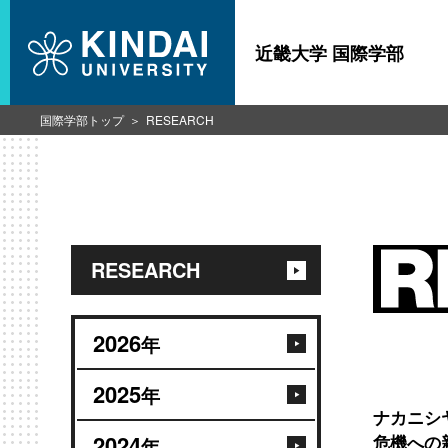
近畿大学 国際学部
国際学部トップ
RESEARCH
RESEARCH
2026
年
2025
年
ナカニシ
2024
危機への
年