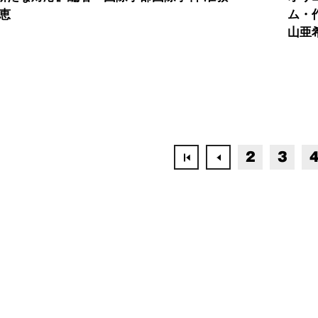
恵
ム・
山亜
2
3