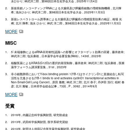
永ひかり; 神武洋二郎 , 第98回日本生化学会大会 , 2025年11月4日
新規長鎖ノンコーディングRNAによる大腸癌及び膵臓癌細胞の増殖制御機構 , 北川輝
希; 池永ひかり; 神武洋二郎 , 第98回日本生化学会大会 , 2025年11月3日
新規レスベラトロール誘導体による大腸癌及び膵臓癌の増殖阻害効果の検証 , 相場 光
稀; 北川 輝希; 池永 ひかり; 神武 洋二郎 , 第98回日本生化学会大会 , 2025年11月3日
MORE
MISC
5’-末端修飾によるsiRNA非対称性認識への影響とオフターゲット効果の回避 , 藤井政幸;
神武洋二郎; 塩浜康雄 , 日本薬学会年会要旨集(Web) , 143rd , 2023年
核酸医薬によるKRAS(G12D)の選択的発現制御 , 藤井政幸; 神武洋二郎; 塩浜康雄 , 医療
薬学フォーラム講演要旨集 , 31st , 2023年
非小細胞肺癌においてY-box binding protein 1(YB-1)はサイクリンD1に直接結合し転写
活性を亢進させる(YB-1 binds to and activates cyclinD1 transcriptional activities in
Non-Small-Cell Lung Cancer) , 原田 雅教; 神武 洋二郎; 北川 恭子; 丹伊田 浩行; 椙村 春
彦; 北川 雅敏 , 日本癌学会総会記事 , 73回 , P , 3092 , 2014年9月
MORE
受賞
2016年, 内藤記念科学振興財団, 研究助成金
2013年, 武田科学振興財団, 医学系研究奨励
2010年, 財団法人持田記念医学薬学振興財団, 研究助成金