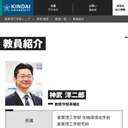
交通
お問い
在学生
アクセス
合わせ
向け情報
産業理工学部トップ
研究/教育
教員一覧
教員紹介
教員紹介
神武 洋二郎
教授/学部長補佐
産業理工学部 生物環境化学科
所属
産業理工学研究科