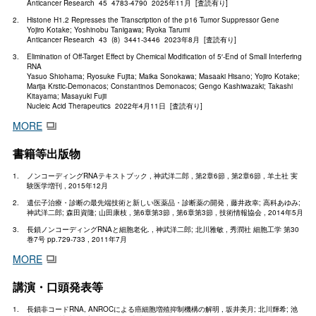
Anticancer Research 45 4783-4790 2025年11月 [査読有り]
Histone H1.2 Represses the Transcription of the p16 Tumor Suppressor Gene
Yojiro Kotake; Yoshinobu Tanigawa; Ryoka Tarumi
Anticancer Research 43 (8) 3441-3446 2023年8月 [査読有り]
Elimination of Off-Target Effect by Chemical Modification of 5′-End of Small Interfering
RNA
Yasuo Shiohama; Ryosuke Fujita; Maika Sonokawa; Masaaki Hisano; Yojiro Kotake;
Marija Krstic-Demonacos; Constantinos Demonacos; Gengo Kashiwazaki; Takashi
Kitayama; Masayuki Fujii
Nucleic Acid Therapeutics 2022年4月11日 [査読有り]
MORE
書籍等出版物
ノンコーディングRNAテキストブック , 神武洋二郎 , 第2章6節 , 第2章6節 , 羊土社 実
験医学増刊 , 2015年12月
遺伝子治療・診断の最先端技術と新しい医薬品・診断薬の開発 , 藤井政幸; 高科あゆみ;
神武洋二郎; 森田資隆; 山田康枝 , 第6章第3節 , 第6章第3節 , 技術情報協会 , 2014年5月
長鎖ノンコーディングRNAと細胞老化. , 神武洋二郎; 北川雅敏 , 秀潤社 細胞工学 第30
巻7号 pp.729-733 , 2011年7月
MORE
講演・口頭発表等
長鎖非コードRNA, ANROCによる癌細胞増殖抑制機構の解明 , 坂井美月; 北川輝希; 池