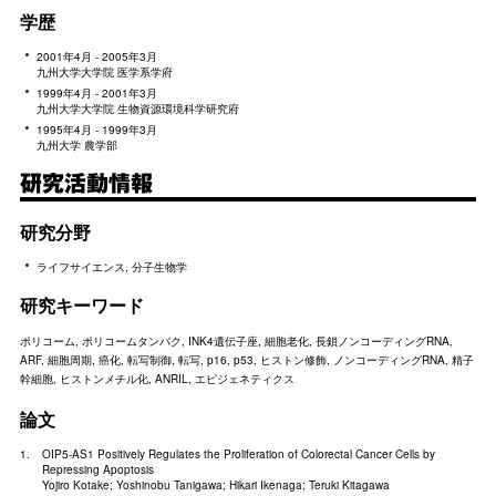
学歴
2001年4月 - 2005年3月
九州大学大学院 医学系学府
1999年4月 - 2001年3月
九州大学大学院 生物資源環境科学研究府
1995年4月 - 1999年3月
九州大学 農学部
研究活動情報
研究分野
ライフサイエンス, 分子生物学
研究キーワード
ポリコーム, ポリコームタンパク, INK4遺伝子座, 細胞老化, 長鎖ノンコーディングRNA,
ARF, 細胞周期, 癌化, 転写制御, 転写, p16, p53, ヒストン修飾, ノンコーディングRNA, 精子
幹細胞, ヒストンメチル化, ANRIL, エピジェネティクス
論文
OIP5-AS1 Positively Regulates the Proliferation of Colorectal Cancer Cells by
Repressing Apoptosis
Yojiro Kotake; Yoshinobu Tanigawa; Hikari Ikenaga; Teruki Kitagawa