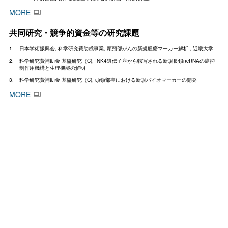
MORE
共同研究・競争的資金等の研究課題
日本学術振興会, 科学研究費助成事業, 頭頸部がんの新規腫瘍マーカー解析 , 近畿大学
科学研究費補助金 基盤研究（C), INK4遺伝子座から転写される新規長鎖ncRNAの癌抑
制作用機構と生理機能の解明
科学研究費補助金 基盤研究（C), 頭頸部癌における新規バイオマーカーの開発
MORE