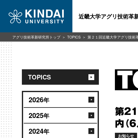
近畿大学アグリ技術革
アグリ技術革新研究所トップ
TOPICS
第２１回近畿大学アグリ技術
TOPICS
2026
年
第２
2025
年
内（６
2024
年
お知らせ