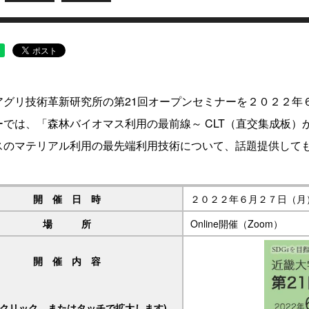
アグリ技術革新研究所の第21回オープンセミナーを２０２２年
ーでは、「森林バイオマス利用の最前線～ CLT（直交集成板
スのマテリアル利用の最先端利用技術について、話題提供して
開 催 日 時
２０２２年６月２７日（月
場 所
Online開催（Zoom）
開 催 内 容
をクリック、またはタッチで拡大します)