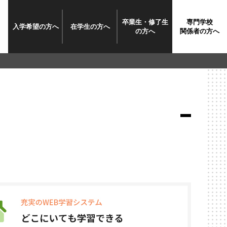
卒業生・修了生
専門学校
入学希望
の方へ
在学生
の方へ
の方へ
関係者
の方へ