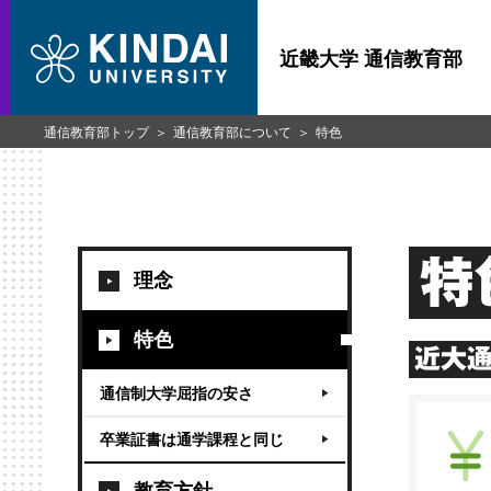
近畿大学 通信教育部
通信教育部トップ
通信教育部について
特色
特
理念
特色
近大通
通信制大学屈指の安さ
卒業証書は通学課程と同じ
教育方針