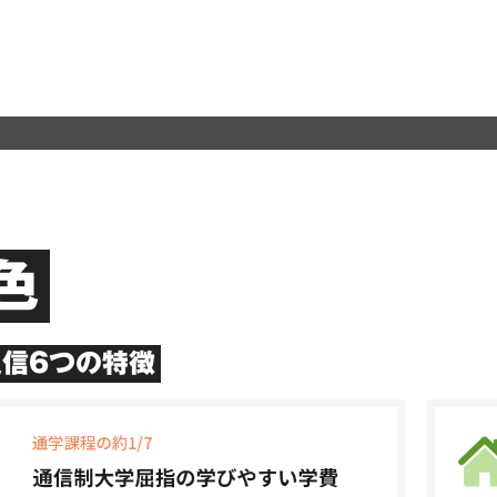
色
信6つの特徴