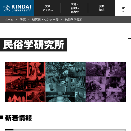
取材・
交通
資料
お問い
JP
アクセス
請求
合わせ
ホーム
研究
研究所・センター等
民俗学研究所
民俗学研究所
新着情報