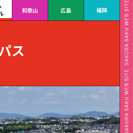
か
和歌山
広島
福岡
ル
パス