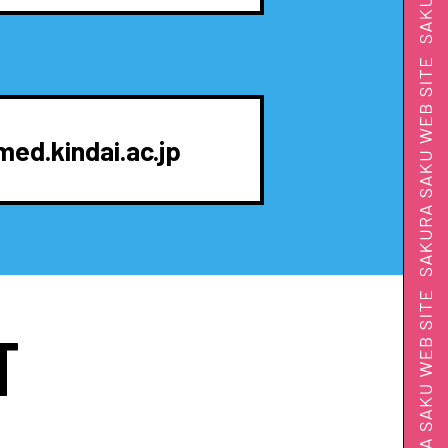
ed.kindai.ac.jp
T