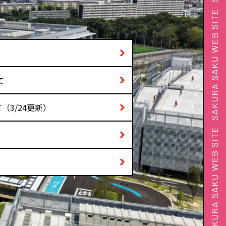
て
3/24更新）