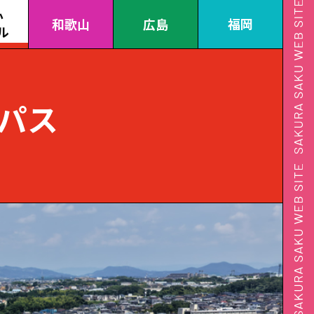
か
和歌山
広島
福岡
ル
パス