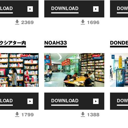
LOAD
DOWNLOAD
DOW
2369
1696
ックシアター内
NOAH33
DOND
LOAD
DOWNLOAD
DOW
1799
1388