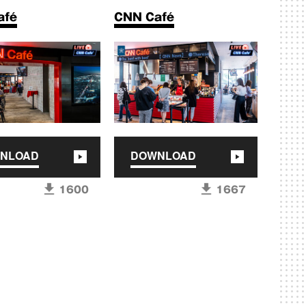
afé
CNN Café
NLOAD
DOWNLOAD
1600
1667