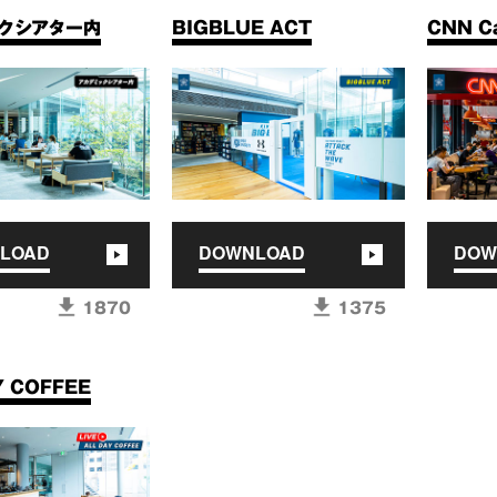
ックシアター内
BIGBLUE ACT
CNN C
LOAD
DOWNLOAD
DOW
1870
1375
Y COFFEE