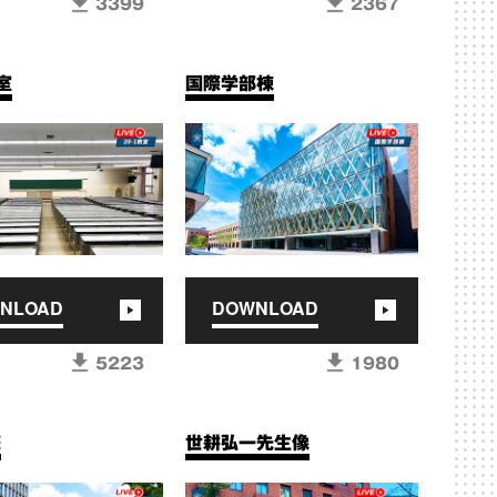
3399
2367
室
国際学部棟
NLOAD
DOWNLOAD
5223
1980
庭
世耕弘一先生像