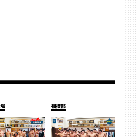
道場
相撲部