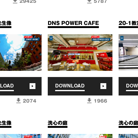
29425
5787
先生像
DNS POWER CAFE
20-1教
LOAD
DOWNLOAD
DOW
2074
1966
先生像
洗心の庭
洗心の