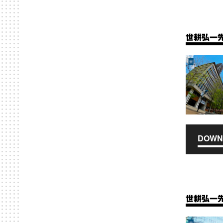
世耕弘一
DOWN
世耕弘一