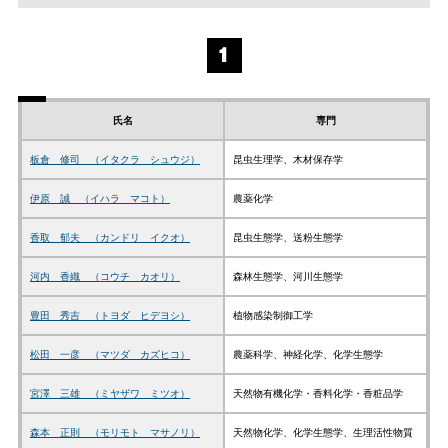
1
氏名
専門
板倉 修司 （イタクラ シュウジ）
昆虫生理学、木材保存学
伊原 誠 （イハラ マコト）
農薬化学
香取 郁夫 （カンドリ イクオ）
昆虫生態学、送粉生態学
河内 香織 （コウチ カオリ）
森林生態学、河川生態学
豊田 秀吉 （トヨダ ヒデヨシ）
植物感染制御工学
松田 一彦 （マツダ カズヒコ）
農薬科学、神経化学、化学生態学
宮澤 三雄 （ミヤザワ ミツオ）
天然物有機化学・香料化学・香粧品学
森本 正則 （モリモト マサノリ）
天然物化学、化学生態学、生理活性物質