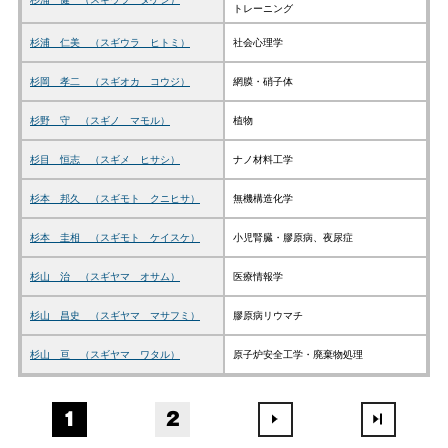
トレーニング
杉浦 仁美 （スギウラ ヒトミ）
社会心理学
杉岡 孝二 （スギオカ コウジ）
網膜・硝子体
杉野 守 （スギノ マモル）
植物
杉目 恒志 （スギメ ヒサシ）
ナノ材料工学
杉本 邦久 （スギモト クニヒサ）
無機構造化学
杉本 圭相 （スギモト ケイスケ）
小児腎臓・膠原病、夜尿症
杉山 治 （スギヤマ オサム）
医療情報学
杉山 昌史 （スギヤマ マサフミ）
膠原病リウマチ
杉山 亘 （スギヤマ ワタル）
原子炉安全工学・廃棄物処理
1
2