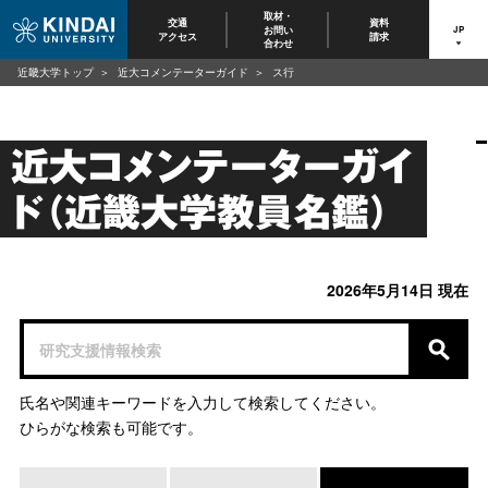
取材・
交通
資料
お問い
JP
アクセス
請求
合わせ
近畿大学トップ
近大コメンテーターガイド
ス行
近大コメンテーターガイ
ド（近畿大学教員名鑑）
2026年5月14日 現在
氏名や関連キーワードを入力して検索してください。
ひらがな検索も可能です。