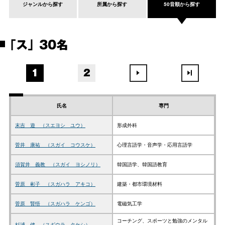
ジャンルから探す
所属から探す
50音順から探す
「ス」 30名
1
2
氏名
専門
末吉 遊 （スエヨシ ユウ）
形成外科
菅井 康祐 （スガイ コウスケ）
心理言語学・音声学・応用言語学
須賀井 義教 （スガイ ヨシノリ）
韓国語学、韓国語教育
菅原 彬子 （スガハラ アキコ）
建築・都市環境材料
菅原 賢悟 （スガハラ ケンゴ）
電磁気工学
コーチング、スポーツと勉強のメンタル
杉浦 健 （スギウラ タケシ）