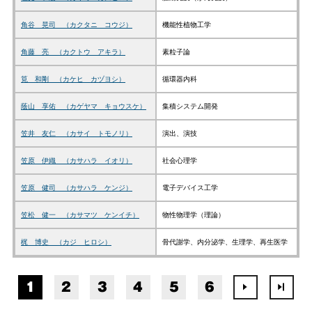
角谷 晃司 （カクタニ コウジ）
機能性植物工学
角藤 亮 （カクトウ アキラ）
素粒子論
筧 和剛 （カケヒ カヅヨシ）
循環器内科
蔭山 享佑 （カゲヤマ キョウスケ）
集積システム開発
笠井 友仁 （カサイ トモノリ）
演出、演技
笠原 伊織 （カサハラ イオリ）
社会心理学
笠原 健司 （カサハラ ケンジ）
電子デバイス工学
笠松 健一 （カサマツ ケンイチ）
物性物理学（理論）
梶 博史 （カジ ヒロシ）
骨代謝学、内分泌学、生理学、再生医学
1
2
3
4
5
6