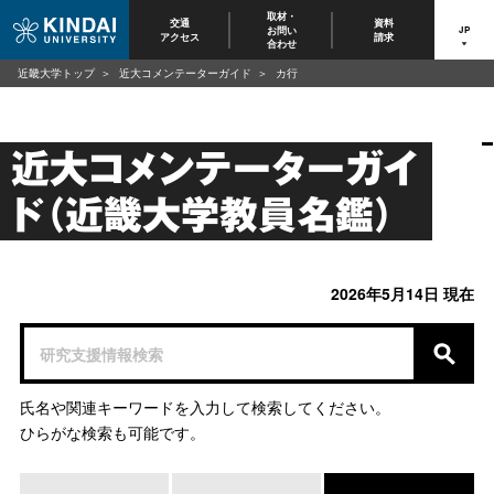
取材・
交通
資料
お問い
JP
アクセス
請求
合わせ
近畿大学トップ
近大コメンテーターガイド
カ行
近大コメンテーターガイ
ド（近畿大学教員名鑑）
2026年5月14日 現在
氏名や関連キーワードを入力して検索してください。
ひらがな検索も可能です。