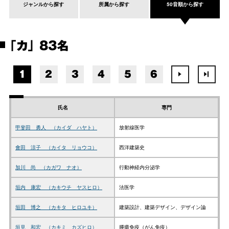
ジャンルから探す
所属から探す
50音順から探す
「カ」 83名
1
2
3
4
5
6
氏名
専門
甲斐田 勇人 （カイダ ハヤト）
放射線医学
會田 涼子 （カイタ リョウコ）
西洋建築史
加川 尚 （カガワ ナオ）
行動神経内分泌学
垣内 康宏 （カキウチ ヤスヒロ）
法医学
垣田 博之 （カキタ ヒロユキ）
建築設計、建築デザイン、デザイン論
垣見 和宏 （カキミ カズヒロ）
腫瘍免疫（がん免疫）