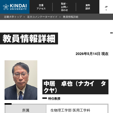
取材・
交通
資料
お問い
JP
アクセス
請求
合わせ
近畿大学トップ
近大コメンテーターガイド
教員情報詳細
教員情報詳細
2026年5月14日 現在
中居 卓也 （ナカイ タ
クヤ）
特任教授
所属
生物理工学部 医用工学科