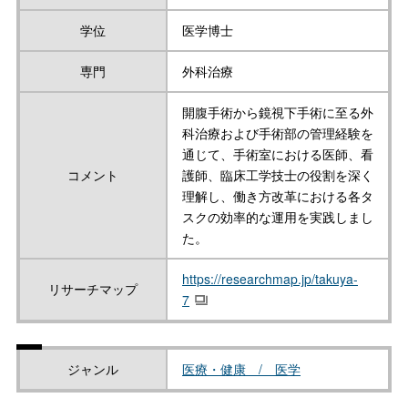
学位
医学博士
専門
外科治療
開腹手術から鏡視下手術に至る外
科治療および手術部の管理経験を
通じて、手術室における医師、看
コメント
護師、臨床工学技士の役割を深く
理解し、働き方改革における各タ
スクの効率的な運用を実践しまし
た。
https://researchmap.jp/takuya-
リサーチマップ
7
ジャンル
医療・健康 / 医学