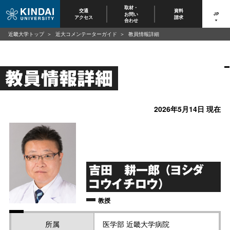
取材・
交通
資料
お問い
JP
アクセス
請求
合わせ
近畿大学トップ
近大コメンテーターガイド
教員情報詳細
教員情報詳細
2026年5月14日 現在
吉田 耕一郎 （ヨシダ
コウイチロウ）
教授
所属
医学部 近畿大学病院