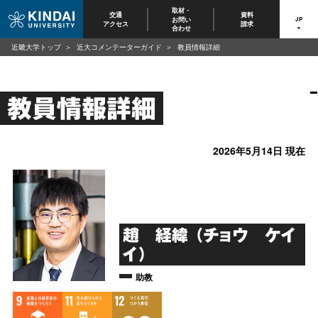
取材・
交通
資料
お問い
JP
アクセス
請求
合わせ
近畿大学トップ
近大コメンテーターガイド
教員情報詳細
教員情報詳細
2026年5月14日 現在
趙 経緯 （チョウ ケイ
イ）
助教