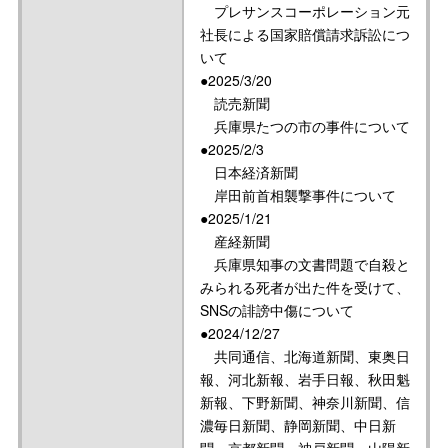
プレサンスコーポレーション元
社長による国家賠償請求訴訟につ
いて
●2025/3/20
読売新聞
兵庫県たつの市の事件について
●2025/2/3
日本経済新聞
岸田前首相襲撃事件について
●2025/1/21
産経新聞
兵庫県知事の文書問題で自殺と
みられる死者が出た件を受けて、
SNSの誹謗中傷について
●2024/12/27
共同通信、北海道新聞、東奥日
報、河北新報、岩手日報、秋田魁
新報、下野新聞、神奈川新聞、信
濃毎日新聞、静岡新聞、中日新