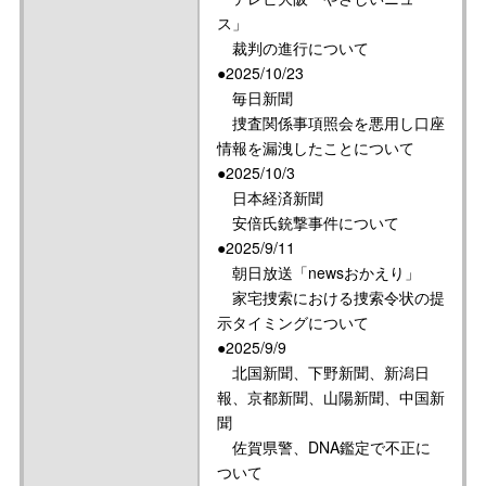
ス」
裁判の進行について
●2025/10/23
毎日新聞
捜査関係事項照会を悪用し口座
情報を漏洩したことについて
●2025/10/3
日本経済新聞
安倍氏銃撃事件について
●2025/9/11
朝日放送「newsおかえり」
家宅捜索における捜索令状の提
示タイミングについて
●2025/9/9
北国新聞、下野新聞、新潟日
報、京都新聞、山陽新聞、中国新
聞
佐賀県警、DNA鑑定で不正に
ついて