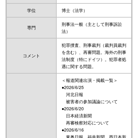
学位
博士（法学）
刑事法一般（主として刑事訴訟
専門
法）
犯罪捜査、刑事裁判（裁判員裁判
を含む）、再審問題。海外の刑事
コメント
法制度（特にドイツ）。犯罪者処
遇に関する問題。
＜報道関連出演・掲載一覧＞
●2026/6/25
河北日報
被害者の参加議論について
●2026/6/20
日本経済新聞
再審検察対応について
●2026/6/16
東奥日報、福井新聞、西日本新