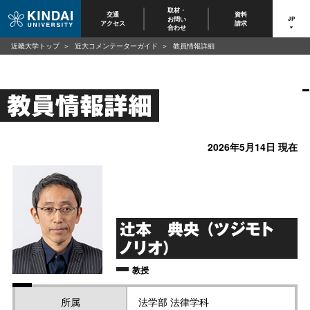
取材・
交通
資料
お問い
JP
アクセス
請求
合わせ
近畿大学トップ
近大コメンテーターガイド
教員情報詳細
教員情報詳細
2026年5月14日 現在
辻本 典央 （ツジモト
ノリオ）
教授
所属
法学部 法律学科