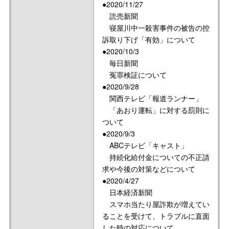
●2020/11/27
読売新聞
寝屋川中一殺害事件の被告の控
訴取り下げ「有効」について
●2020/10/3
毎日新聞
冤罪検証について
●2020/9/28
関西テレビ「報道ランナー」
「あおり運転」に対する罰則に
ついて
●2020/9/3
ABCテレビ「キャスト」
持続化給付金についての不正請
求や今後の対策などについて
●2020/4/27
日本経済新聞
スマホ当たり屋詐欺が増えてい
ることを受けて、トラブルに直面
した時の対応について