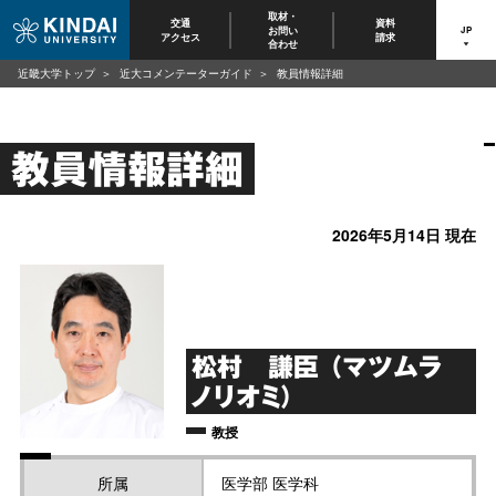
取材・
交通
資料
お問い
JP
アクセス
請求
合わせ
近畿大学トップ
近大コメンテーターガイド
教員情報詳細
教員情報詳細
2026年5月14日 現在
松村 謙臣 （マツムラ
ノリオミ）
教授
所属
医学部 医学科