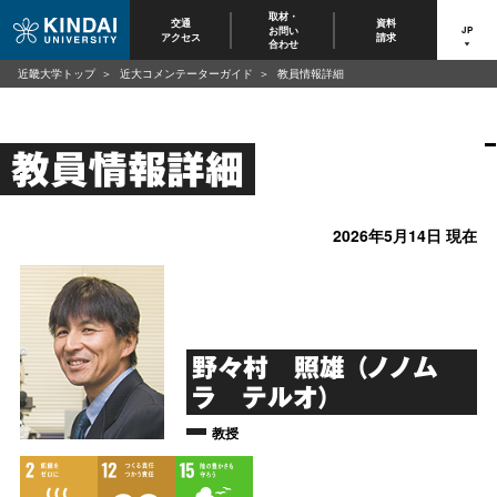
取材・
交通
資料
お問い
JP
アクセス
請求
合わせ
近畿大学トップ
近大コメンテーターガイド
教員情報詳細
教員情報詳細
2026年5月14日 現在
野々村 照雄 （ノノム
ラ テルオ）
教授