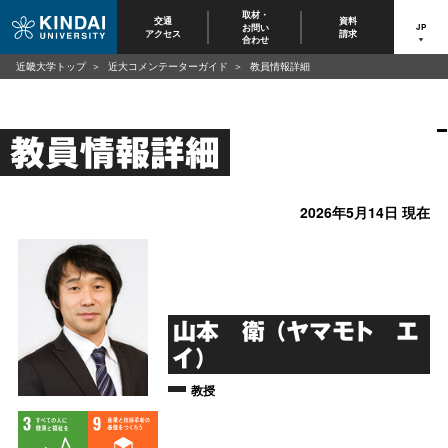
取材・
交通
資料
お問い
JP
アクセス
請求
合わせ
近畿大学トップ
近大コメンテーターガイド
教員情報詳細
教員情報詳細
2026年5月14日 現在
山本 衛 （ヤマモト エ
イ）
教授