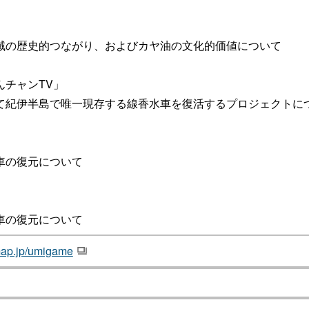
の歴史的つながり、およびカヤ油の文化的価値について
チャンTV」
紀伊半島で唯一現存する線香水車を復活するプロジェクトに
の復元について
の復元について
hmap.jp/umigame