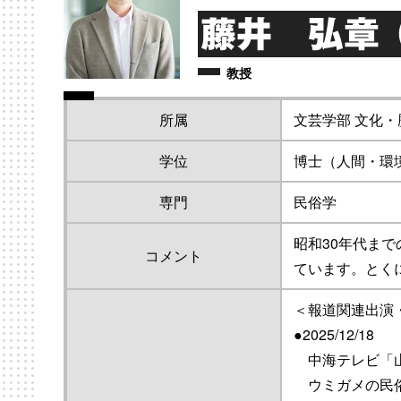
藤井 弘章 
教授
所属
文芸学部 文化・
学位
博士（人間・環
専門
民俗学
昭和30年代ま
コメント
ています。とく
＜報道関連出演
●2025/12/18
中海テレビ「山
ウミガメの民