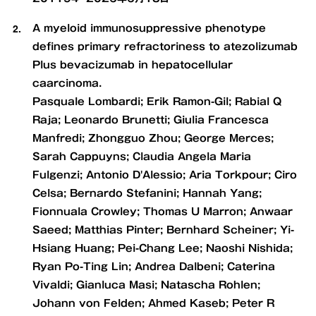
A myeloid immunosuppressive phenotype
defines primary refractoriness to atezolizumab
Plus bevacizumab in hepatocellular
caarcinoma.
Pasquale Lombardi; Erik Ramon-Gil; Rabial Q
Raja; Leonardo Brunetti; Giulia Francesca
Manfredi; Zhongguo Zhou; George Merces;
Sarah Cappuyns; Claudia Angela Maria
Fulgenzi; Antonio D'Alessio; Aria Torkpour; Ciro
Celsa; Bernardo Stefanini; Hannah Yang;
Fionnuala Crowley; Thomas U Marron; Anwaar
Saeed; Matthias Pinter; Bernhard Scheiner; Yi-
Hsiang Huang; Pei-Chang Lee; Naoshi Nishida;
Ryan Po-Ting Lin; Andrea Dalbeni; Caterina
Vivaldi; Gianluca Masi; Natascha Rohlen;
Johann von Felden; Ahmed Kaseb; Peter R