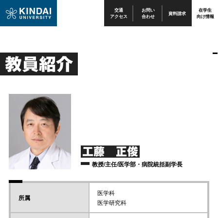
交通
お問い
在学生
資料請求
アクセス
合わせ
向け情報
教員紹介
工藤 正俊
教授/主任/医学部・病院統括副学長
医学科
所属
医学研究科