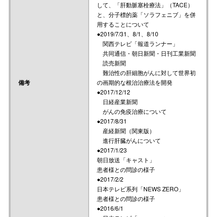
して、「肝動脈塞栓療法」（TACE）
と、分⼦標的薬「ソラフェニブ」を併
⽤することについて
●2019/7/31、8/1、8/10
関西テレビ「報道ランナー」
共同通信・朝日新聞・日刊工業新聞
読売新聞
難治性の肝細胞がんに対して世界初
備考
の画期的な根治治療法を開発
●2017/12/12
日経産業新聞
がんの免疫治療について
●2017/8/31
産経新聞（関東版）
進行肝臓がんについて
●2017/1/23
朝日放送「キャスト」
患者様との問診の様子
●2017/2/2
日本テレビ系列「NEWS ZERO」
患者様との問診の様子
●2016/6/1