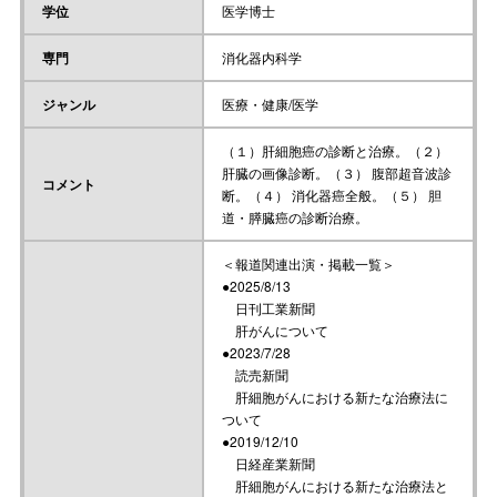
学位
医学博士
専門
消化器内科学
ジャンル
医療・健康/医学
（１）肝細胞癌の診断と治療。（２）
肝臓の画像診断。（３） 腹部超音波診
コメント
断。（４） 消化器癌全般。（５） 胆
道・膵臓癌の診断治療。
＜報道関連出演・掲載一覧＞
●2025/8/13
日刊工業新聞
肝がんについて
●2023/7/28
読売新聞
肝細胞がんにおける新たな治療法に
ついて
●2019/12/10
日経産業新聞
肝細胞がんにおける新たな治療法と