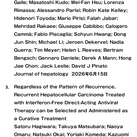
Galle; Masatoshi Kudo; Wei-Fan Hsu; Lorenza
Rimassa; Alessandro Parisi; Robin Kate Kelley;
Hidenori Toyoda; Mario Pirisi; Falah Jabar;
Mehrdad Rakaee; Giuseppe Cabibbo; Calogero
Cammà; Fabio Piscaglia; Sohyun Hwang; Dong
Jun Shin; Michael Li; Jeroen Dekervel; Nadia
Guerra; Tim Meyer; Helen L Reeves; Bertram
Bengsch; Gennaro Daniele; Derek A Mann; Hong
Jae Chon; Jack Leslie; David J Pinato
Journal of hepatology 2026年6月15日
Regardless of the Pattern of Recurrence,
Recurrent Hepatocellular Carcinoma Treated
with Interferon-Free Direct-Acting Antiviral
Therapy can be Selected and Administered as
a Curative Treatment
Satoru Hagiwara; Takuya Matsubara; Naoya
Omaru; Natsuki Okai; Yoriaki Komeda; Kazuomi