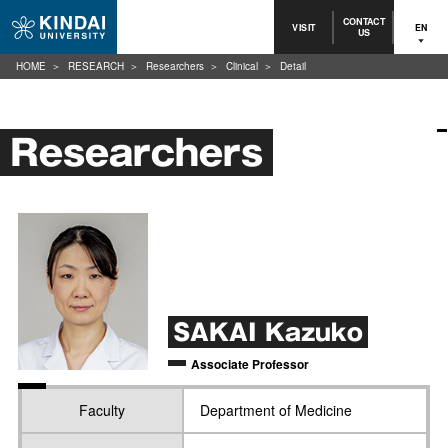
CONTACT
VISIT
EN
US
HOME
RESEARCH
Researchers
Clinical
Detail
Researchers
SAKAI Kazuko
Associate Professor
Faculty
Department of Medicine