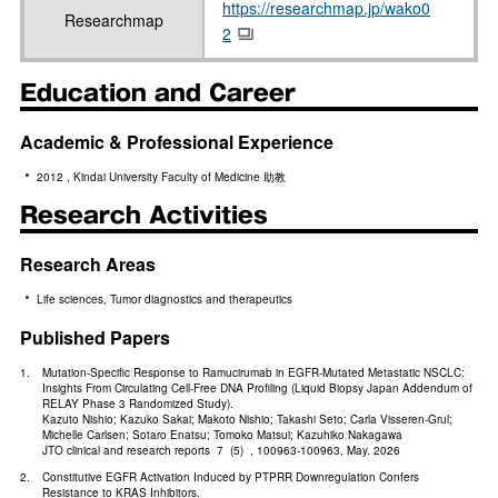
https://researchmap.jp/wako0
Researchmap
2
Education and Career
Academic & Professional Experience
2012 , Kindai University Faculty of Medicine 助教
Research Activities
Research Areas
Life sciences, Tumor diagnostics and therapeutics
Published Papers
Mutation-Specific Response to Ramucirumab in EGFR-Mutated Metastatic NSCLC:
Insights From Circulating Cell-Free DNA Profiling (Liquid Biopsy Japan Addendum of
RELAY Phase 3 Randomized Study).
Kazuto Nishio; Kazuko Sakai; Makoto Nishio; Takashi Seto; Carla Visseren-Grul;
Michelle Carlsen; Sotaro Enatsu; Tomoko Matsui; Kazuhiko Nakagawa
JTO clinical and research reports 7 (5) , 100963-100963, May. 2026
Constitutive EGFR Activation Induced by PTPRR Downregulation Confers
Resistance to KRAS Inhibitors.