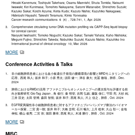
Hiroaki Kanemura; Toshiyuki Takehara; Osamu Maenishi; Shuta Tomida; Natsumi
Iwawaki; Kei Kunimasa; Tomohiro Nakayama; Satomi Watanabe; Shinichiro Suzuki;
Kazuko Sakai; Koichi Azuma; Keita Kudo; Kazuto Nishio; Kazuhiko Nakagawa;
Hidetoshi Hayashi; Takeshi Teramura; Kimio Yonesaka
Cancer research communications 6 (4) , 728-741, 1, Apr. 2026
Comprehensive circulating tumor DNA mutation profiling via CAPP-Seq liquid biopsy
for cervical cancer.
Naoyuki Iwahashi; Tomoko Noguchi; Kazuko Sakai; Tamaki Yahata; Kaho Nishioka;
Megumi Fujino; Shinichiro Takeda; Nobuhiko Suzuki; Kazuto Nishio; Kazuhiko Ino
International journal of clinical oncology 10, Mar. 2026
MORE
Conference Activities & Talks
非小細胞肺癌患者における血小板遺伝子発現の腫瘍環境の影響とMRDモニタリングへの
応用 , 西尾 和人; 坂井 和子; 小原 秀太; 須田 健一; 津谷 康大; 光冨 徹哉 , 肺癌 , Dec.
2024
肺癌におけるRWDの活用 アファチニブからオシメルチニブへの逐次投与を評価する前
向き観察研究 Gio-Tag Japan , 角 俊行; 秦 明登; 吉岡 弘鎮; 藤阪 保仁; 守田 亮; 大杉 純;
三井 匡史; 太田 登博; 森田 智視; 坂井 和子; 西尾 和人; 片上 信之 , 肺癌 , Oct. 2024
EGFR変異陽性非小細胞肺癌患者に対するアファチニブ±ベバシズマブ療法のバイオマ
ーカー探索 , 二宮 貴一朗; 坂井 和子; 大橋 圭明; 石川 暢久; 上月 稔幸; 久山 彰一; 金地
伸拓; 横山 俊秀; 二宮 崇; 堀田 勝幸; 西尾 和人; 木浦 勝行 , 肺癌 , Oct. 2024
MORE
MISC