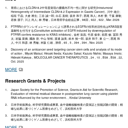
胃癌におけるCLDN18.2中等度発現の腫瘍内不均一性に関する研究(Intratumoral
Heterogeneity of Intermediate CLDN18.2 Expression in Gastric Cancer) , 川中 雄介;
稲垣 千晶; 大倉 將生; 三谷 誠一郎; 白石 直樹; 坂井 和子; 西尾 和人; 木村 豊; 千葉 康敬;
若狭 朋子; 川上 尚人; 林 秀敏 , 日本胃癌学会総会記事 , 98回 , 922 , 922 , Mar. 2026
PTPRRのダウンレギュレーションにより誘導されるEGFRの恒常的活性化はKRAS阻害
薬耐性を付与する(Constitutive activation of EGFR induced by downregulation of
PTPRR confers resistance to KRAS inhibitors) , 金村 宙昌; 竹原 俊幸; 前西 修; 冨田 秀
太; 岩脇 菜摘; 國政 啓; 中山 智裕; 渡邊 諭美; 鈴木 慎一郎; 坂井 和子; 東 公一; 西尾 和
人; 中川 和彦; 林 秀敏; 米阪 仁雄 , 肺癌 , 65 , 5 , 394 , 394 , Nov. 2025
Discovery of an anticancer seed targeting cancer stem cells and analysis of its mode
of action , Miyuki Matsui; Hiroaki Ikeda; Kazuko Sakai; Kazuto Nishio; Masaya Imoto;
Hideaki Kakeya , MOLECULAR CANCER THERAPEUTICS , 24 , 10 , B38 , B38 , 22,
Oct. 2025
MORE
Research Grants & Projects
Japan Society for the Promotion of Science, Grants-in-Aid for Scientific Research,
Evaluation of minimal residual disease in postoperative lung cancer using platelet
RNA influenced by the tumor environment. , Kindai University
日本学術振興会, 科学研究費助成事業, 血中遊離核酸検査の質保証と技能試験の開発；精
確な結果に基づくゲノム医療をめざして , 浜松医科大学
日本学術振興会, 科学研究費助成事業, 血中遊離核酸検査の質保証と技能試験の開発；精
確な結果に基づくゲノム医療をめざして , 浜松医科大学
MORE