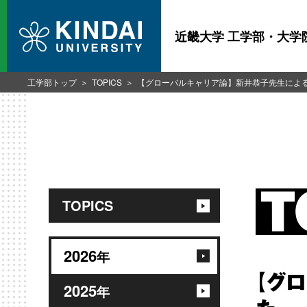
近畿大学 工学部・大学
工学部トップ
TOPICS
【グローバルキャリア論】新井恭子先生によ
TOPICS
2026
年
【グ
2025
年