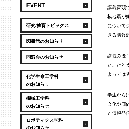
EVENT
講義冒頭
模地震が
研究/教育トピックス
についてグ
きる情報
図書館のお知らせ
講義の後
同窓会のお知らせ
た。たとえ
よっては
化学生命工学科
のお知らせ
学生から
機械工学科
文化や価
のお知らせ
た情報発
ロボティクス学科
のお知らせ