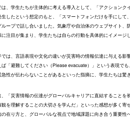
では、学生たちが主体的に考える導入として、「アクションク
発生したという想定のもと、「スマートフォンだけを手にして
ループで話し合いました。気象庁や自治体のウェブサイト、防災アプ
源に注目が集まり、学生たちは自らの行動を具体的にイメージ
半では、言語表現や文化の違いが災害時の情報伝達に与える影
ば「避難してください（Please evacuate）」という表
緊急性が伝わらないことがあるといった指摘に、学生たちは驚
は、「災害情報の伝達がグローバルキャリアに直結することを
値観を理解することの大切さを学んだ」といった感想が多く寄
信の在り方と、グローバルな視点で地域課題に向き合う重要性