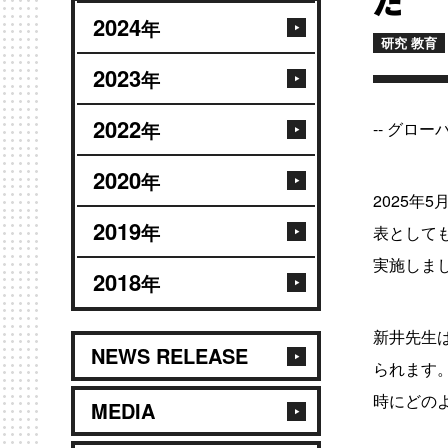
た
2024
年
研究 教育
2023
年
2022
年
-- グロ
2020
年
2025年
2019
年
表として
実施しま
2018
年
新井先生
NEWS RELEASE
られます
時にどの
MEDIA