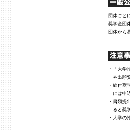
一般
団体ごと
奨学金団
団体から
注意
・「大学
や出願
・給付奨
には申
・書類提
ると奨
・大学の