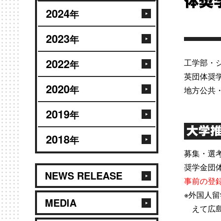
体奨
2024
年
2023
年
2022
工学部・
年
英団体奨
2020
年
地方公共
2019
年
大学
2018
年
募集・選
奨学金団
NEWS RELEASE
事前の登
※外国人
MEDIA
えて広