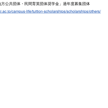
地方公共団体・民間育英団体奨学金」過年度募集団体
ai.ac.jp/campus-life/tuition-scholarships/scholarships/others/