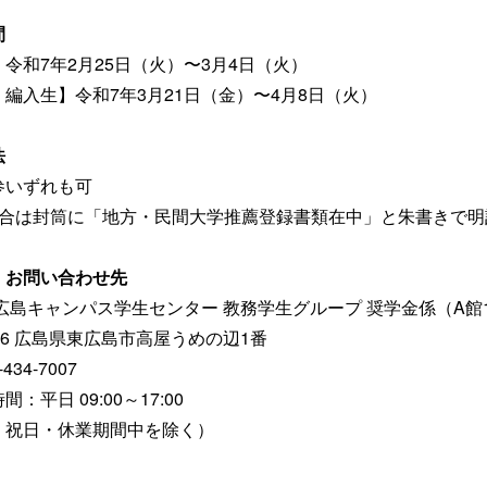
間
令和7年2⽉25⽇（火）〜3⽉4⽇（火）
編入生】令和7年3⽉21⽇（⾦）〜4⽉8⽇（⽕）
法
参いずれも可
場合は封筒に「地方・民間大学推薦登録書類在中」と朱書きで
・お問い合わせ先
広島キャンパス学生センター 教務学生グループ 奨学金係（A館
2116 広島県東広島市高屋うめの辺1番
434-7007
：平日 09:00～17:00
・祝日・休業期間中を除く）