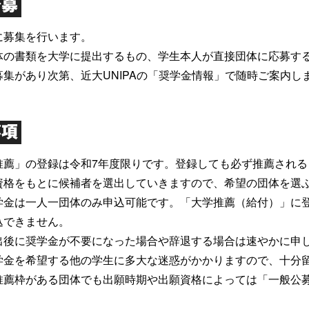
公募
に募集を行います。
体の書類を大学に提出するもの、学生本人が直接団体に応募す
募集があり次第、近大UNIPAの「奨学金情報」で随時ご案内し
事項
推薦」の登録は令和7年度限りです。登録しても必ず推薦され
資格をもとに候補者を選出していきますので、希望の団体を選
学金は一人一団体のみ申込可能です。「大学推薦（給付）」に
込できません。
出後に奨学金が不要になった場合や辞退する場合は速やかに申
学金を希望する他の学生に多大な迷惑がかかりますので、十分
推薦枠がある団体でも出願時期や出願資格によっては「一般公