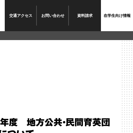
交通
アクセス
お問い
合わせ
資料
請求
在学生
向け情報
5)年度 地方公共・民間育英団