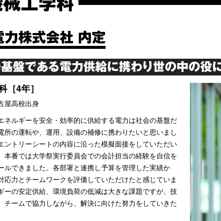
機械工学科
電力株式会社 内定
基盤である電力供給に携わり世の中の役に
科［4年］
古屋高校出身
エネルギーを安全・効率的に供給する電力は社会の基盤だ
電所の運転や、運用、設備の補修に携わりたいと思いまし
エントリーシートの内容に沿った模擬面接をしていただい
、本番では大学祭実行委員会での会計担当の経験を自信を
ールできました。各部署と連携し予算を管理した実績か
対応力とチームワークを評価していただけたと感じていま
ギーの安定供給、環境負荷の低減は大きな課題ですが、技
、チームで協力しながら、解決に向けた努力をしていきた