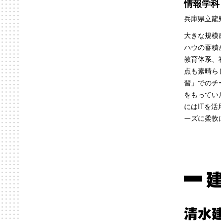
情報学科
兵庫県立龍
大きな規模
ハウの蓄積
教育体系、
点も素晴ら
習」でのチ
をもってい
にはITを
ーズに柔軟
清水