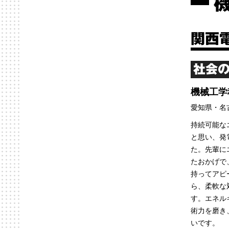
関西
社会の
機械工学
愛知県・名
持続可能な
と思い、発
た。先輩に
たおかげで
持ってアピ
ら、柔軟な
す。エネル
術力を磨き
いです。