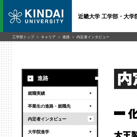
近畿大学 工学部・大学
工学部トップ
キャリア
進路
内定者インタビュー
内
進路
就職実績
卒業生の進路・就職先
内定者インタビュー
大学院進学
大王