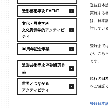
登録日本
造形芸術専攻 EVENT
実施する
は、日本
文化・歴史学科
討してい
文化資源学的アクティビ
ティ
登録まで
30周年記念事業
が、こち
ます。
造形芸術専攻 卒制優秀作
品
現行の日
世界とつながる
をご確認
アクティビティ
登録日本