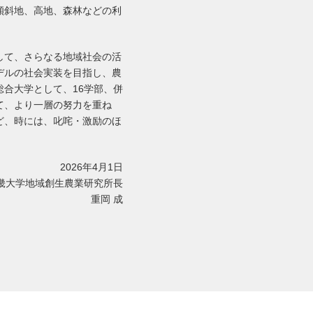
傾斜地、高地、森林などの利
して、さらなる地域社会の活
デルの社会実装を目指し、農
る総合大学として、16学部、併
て、より一層の努力を重ね
ど、時には、叱咤・激励のほ
2026年4月1日
畿大学地域創生農業研究所長
重岡 成