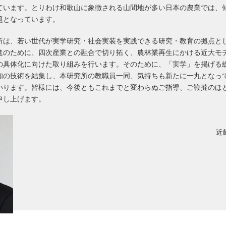
ています。とりわけ和歌山に象徴される山間地が多い日本の農業では、
題となっています。
所は、若い世代が実学研究・社会実装を実践できる研究・教育の拠点と
進のために、四次産業との融合で切り拓く、農林業再生にかける近大モ
 5.0の具体化に向けた取り組みを行います。そのために、「実学」を掲げ
知の技術を結集し、本研究所の教職員一同、気持ちも新たに一丸となっ
いります。皆様には、今後ともこれまでと変わらぬご指導、ご鞭撻のほ
申し上げます。
近