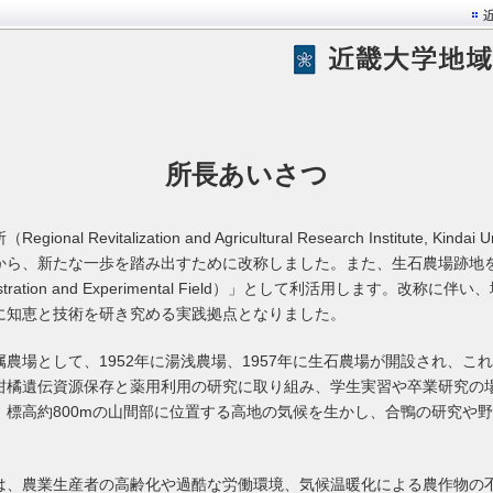
所長あいさつ
 Revitalization and Agricultural Research Institute, Kindai
から、新たな一歩を踏み出すために改称しました。また、生石農場跡地
ration and Experimental Field）」として利活用します。改称
に知恵と技術を研き究める実践拠点となりました。
農場として、1952年に湯浅農場、1957年に生石農場が開設され、こ
柑橘遺伝資源保存と薬用利用の研究に取り組み、学生実習や卒業研究の
、標高約800mの山間部に位置する高地の気候を生かし、合鴨の研究や
は、農業生産者の高齢化や過酷な労働環境、気候温暖化による農作物の