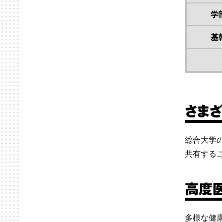
学
基
さま
総合大学
共有する
高度
多様な健