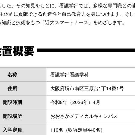
ました。その知見をもとに、看護学部では、多様な専門職との連携
g）に主体的に貢献できる創造性と自己教育力を身につけます。そ
る知識と技術をもつ「近大スマートナース」をめざします。
設置概要
名称
看護学部看護学科
住所
大阪府堺市南区三原台1丁14番1号
開設時期
令和8年（2026年）4月
開設場所
おおさかメディカルキャンパス
入学定員
110名（収容定員440名）