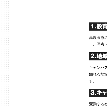
1.教
高度医療
し、医療
2.地
キャンパ
触れる地
す。
3.キ
変動する