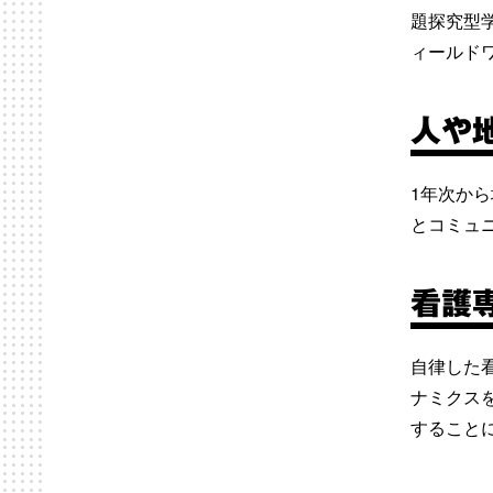
題探究型
ィールド
人や
1年次か
とコミュ
看護
自律した
ナミクス
すること