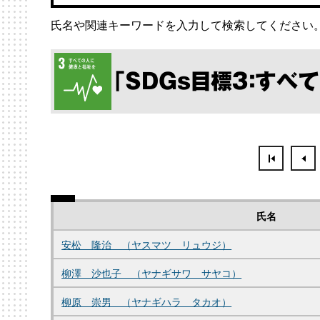
氏名や関連キーワードを入力して検索してください
「SDGs目標３：すべ
氏名
安松 隆治 （ヤスマツ リュウジ）
柳澤 沙也子 （ヤナギサワ サヤコ）
柳原 崇男 （ヤナギハラ タカオ）