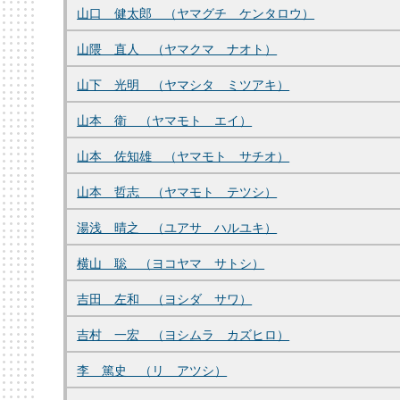
山口 健太郎 （ヤマグチ ケンタロウ）
山隈 直人 （ヤマクマ ナオト）
山下 光明 （ヤマシタ ミツアキ）
山本 衛 （ヤマモト エイ）
山本 佐知雄 （ヤマモト サチオ）
山本 哲志 （ヤマモト テツシ）
湯浅 晴之 （ユアサ ハルユキ）
横山 聡 （ヨコヤマ サトシ）
吉田 左和 （ヨシダ サワ）
吉村 一宏 （ヨシムラ カズヒロ）
李 篤史 （リ アツシ）