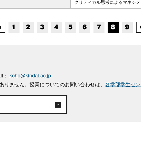
クリティカル思考によるマネジメ
1
2
3
4
5
6
7
8
9
ail：
koho@kindai.ac.jp
はありません。授業についてのお問い合わせは、
各学部学生セン