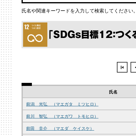
氏名や関連キーワードを入力して検索してください
「SDGs目標12：つ
氏名
前潟 光弘 （マエガタ ミツヒロ）
前川 智弘 （マエガワ トモヒロ）
前田 圭介 （マエダ ケイスケ）