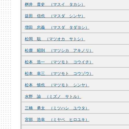
桝井 貴史 （マスイ タカシ）
益田 信也 （マスダ シンヤ）
増田 忠義 （マスダ タダヨシ）
松岡 聡 （マツオカ サトシ）
松鹿 昭則 （マツシカ アキノリ）
松本 浩一 （マツモト コウイチ）
松本 幸三 （マツモト コウゾウ）
松本 慎也 （マツモト シンヤ）
水野 諭 （ミズノ サトル）
三橋 勇太 （ミツハシ ユウタ）
宮部 浩幸 （ミヤベ ヒロユキ）