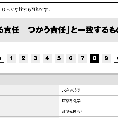
。
ひらがな検索も可能です。
くる責任 つかう責任」と一致するも
1
2
3
4
5
6
7
8
9
水産経済学
医薬品化学
建築意匠設計