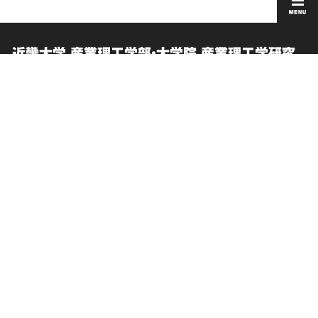
近畿大学 産業理工学部・大学院 産業理工学研究
科
お問い合わせ
このサイトについて
交通アクセス
個人情報の取り扱い