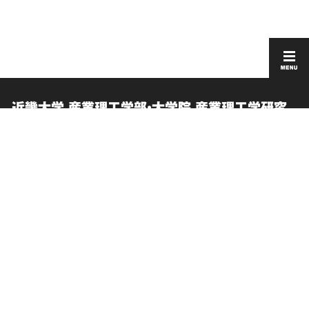
近畿大学 産業理工学部・大学院 産業理工学研究
科